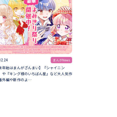
まんがNews
12.24
末年始はまんがざんまい】『シャイニン
』や『キング様のいちばん星』など大人気作
番外編や新作のよ…