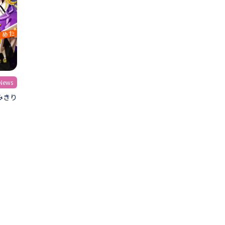
ews
みきり