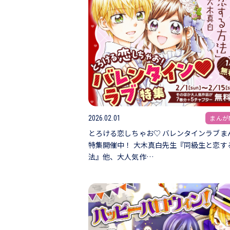
まんがN
2026.02.01
とろける恋しちゃお♡ バレンタインラブま
特集開催中！ 大木真白先生『同級生と恋す
法』他、大人気作…