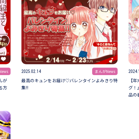
ews
まんがNews
2025.02.14
2024.
んが
最高のキュンをお届け♡バレンタインよみきり特
【年
る方
集!!
グ！
品の