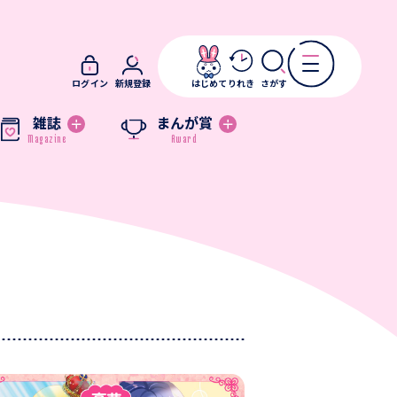
ログイン
新規登録
はじめて
りれき
さがす
雑誌
まんが賞