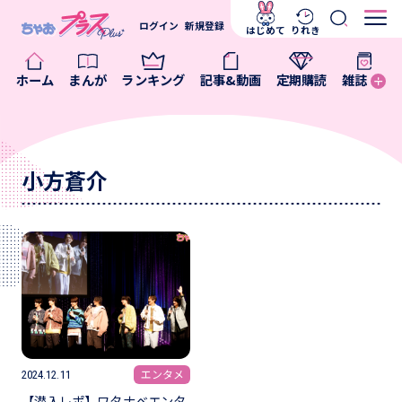
ログイン
新規登録
はじめて
りれき
ホーム
まんが
ランキング
記事&動画
定期購読
雑誌
小方蒼介
エンタメ
2024.12.11
【潜入レポ】ワタナベエンタ