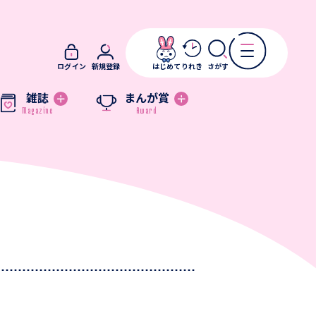
ログイン
新規登録
はじめて
りれき
さがす
雑誌
まんが賞