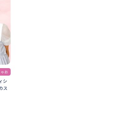
ちゃお
ィシ
のス