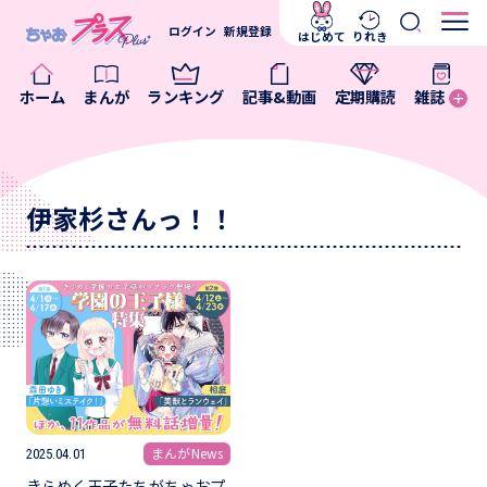
ログイン
新規登録
はじめて
りれき
ホーム
まんが
ランキング
記事&動画
定期購読
雑誌
伊家杉さんっ！！
まんがNews
2025.04.01
きらめく王子たちがちゃおプ