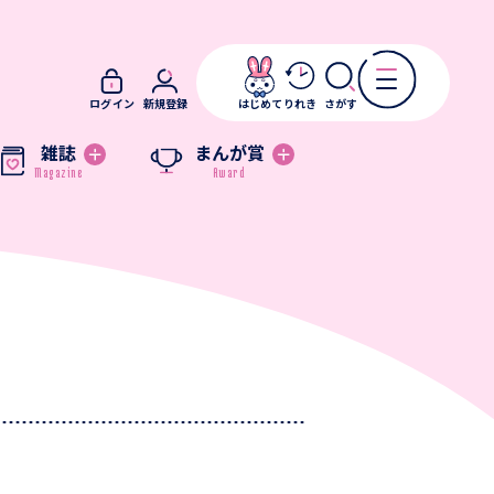
ログイン
新規登録
はじめて
りれき
さがす
雑誌
まんが賞