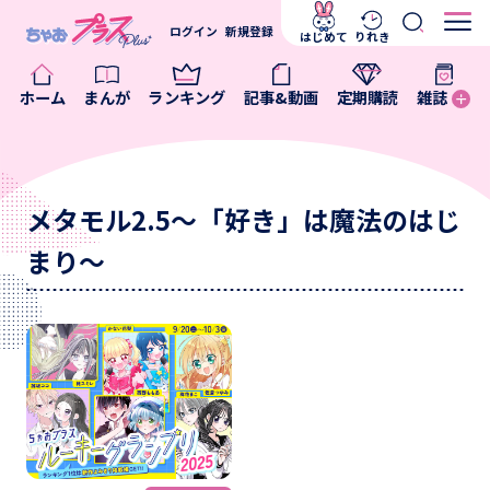
ログイン
新規登録
はじめて
りれき
ホーム
まんが
ランキング
記事&動画
定期購読
雑誌
メタモル2.5～「好き」は魔法のはじ
まり～