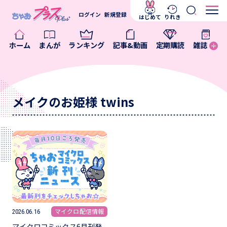
ログイン
新規登録
はじめて
りれき
ホーム
まんが
ランキング
記事&動画
定期購読
雑誌
メイクのお姫様 twins
マイクロ配信情報
2026.06.16
マイクロコミックス6月刊発