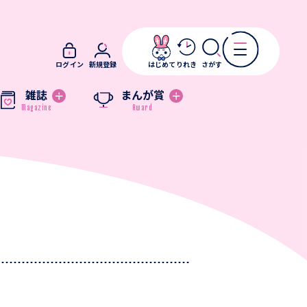
ログイン
新規登録
はじめて
りれき
さがす
雑誌
まんが賞