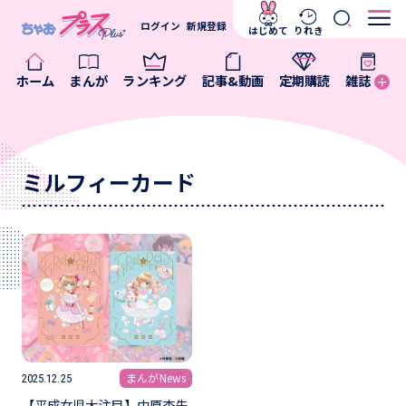
ログイン
新規登録
はじめて
りれき
ホーム
まんが
ランキング
記事&動画
定期購読
雑誌
ミルフィーカード
まんがNews
2025.12.25
【平成女児大注目】中原杏先