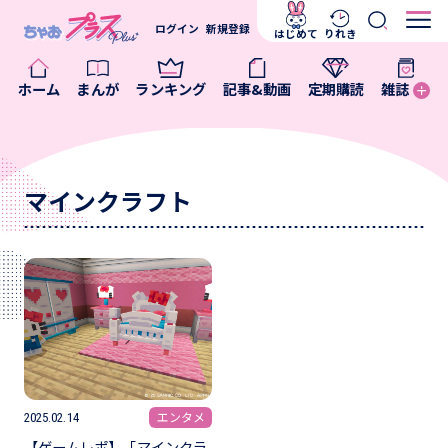
ログイン
新規登録
はじめて
りれき
ホーム
まんが
ランキング
記事&動画
定期購読
雑誌
マインクラフト
エンタメ
2025.02.14
【ゲームレポ】「マインクラ