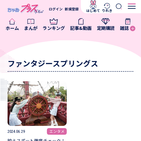
ログイン
新規登録
はじめて
りれき
ホーム
まんが
ランキング
記事&動画
定期購読
雑誌
ファンタジースプリングス
エンタメ
2024.06.29
映えスポット徹底チェック！