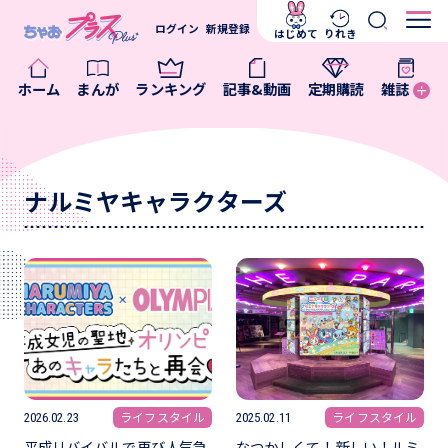
ログイン
新規登録
はじめて
りれき
ホーム
まんが
ランキング
記事&動画
定期購読
雑誌
ナルミヤキャラクターズ
ライフスタイル
ライフスタイル
2026.02.23
2025.02.11
平成リバイバルで再び人気急
なつかしくて！新しい！ルミ