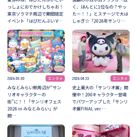
っしょにおでかけしちゃお！
く、ほんとに1位なの？やっ
東京ソラマチ周辺で期間限定
たー！！」とステージで大は
イベント「はぴだんぶい V…
しゃぎ☆「2026年サンリ…
エンタメ
エンタメ
2026.05.30
2026.04.23
みなとみらい駅周辺が“サン
史上最大の「サンリオ展」開
リオキャラクターの
催中！200キャラクター登場
街”に！！「サンリオフェス
でパワーアップした「サンリ
2026 in みなとみらい」が
オ展FINAL ver.…
開…