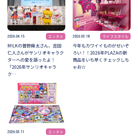
エンタメ
ライフスタイル
2026.04.15
2026.03.18
M!LKの曽野舜太さん、吉田
今年もカワイイものがせいぞ
仁人さんがサンリオキャラク
ろい！！2026年PLAZAの新
ターへの愛を語ったよ！
商品をいち早くチェックしち
「2026年サンリオキャラ
ゃお☆
ク…
エンタメ
2026.03.11