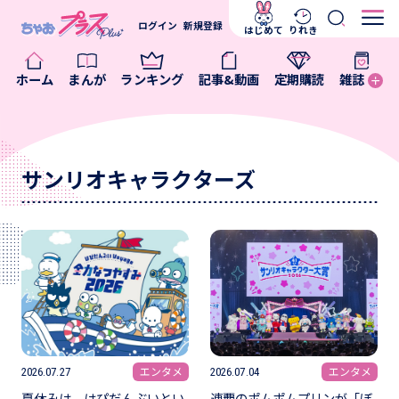
ログイン
新規登録
はじめて
りれき
ホーム
まんが
ランキング
記事&動画
定期購読
雑誌
サンリオキャラクターズ
エンタメ
エンタメ
2026.07.27
2026.07.04
夏休みは、はぴだんぶいとい
連覇のポムポムプリンが「ぼ