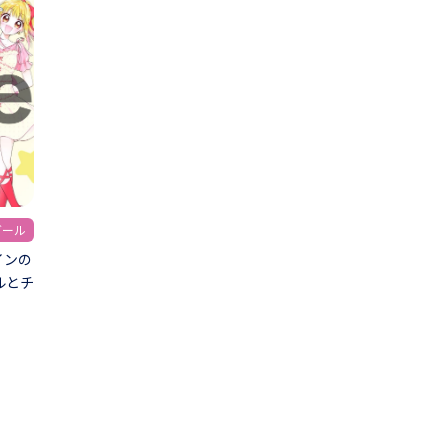
ガール
インの
ルとチ