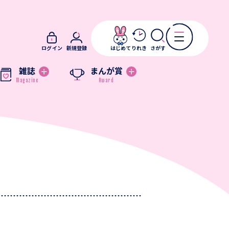
ログイン
新規登録
はじめて
りれき
さがす
雑誌
まんが賞