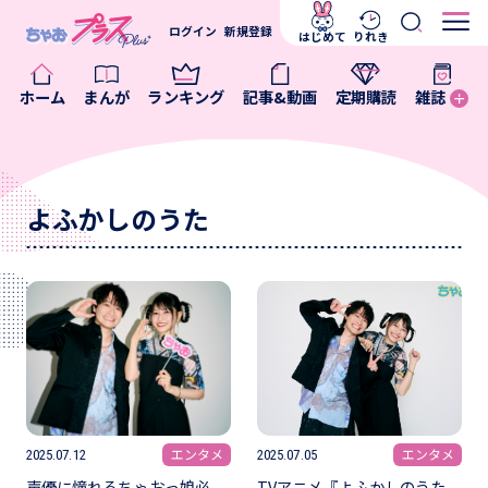
ログイン
新規登録
はじめて
りれき
ホーム
まんが
ランキング
記事&動画
定期購読
雑誌
よふかしのうた
エンタメ
エンタメ
2025.07.12
2025.07.05
声優に憧れるちゃおっ娘必
TVアニメ『よふかしのうた