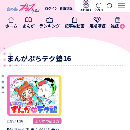
ログイン
新規登録
はじめて
りれき
ホーム
まんが
ランキング
記事&動画
定期購読
雑誌
まんがぷちテク塾16
まんがの描き方
2025.11.28
5分でわかる まんがぷちテク