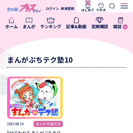
ログイン
新規登録
はじめて
りれき
ホーム
まんが
ランキング
記事&動画
定期購読
雑誌
まんがぷちテク塾10
まんがの描き方
2025.08.29
5分でわかる まんがぷちテク