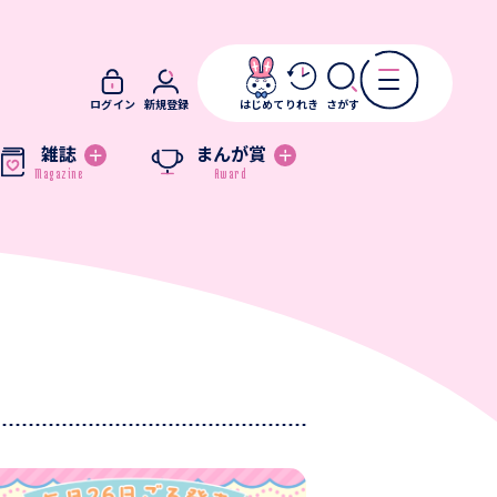
ログイン
新規登録
はじめて
りれき
さがす
雑誌
まんが賞