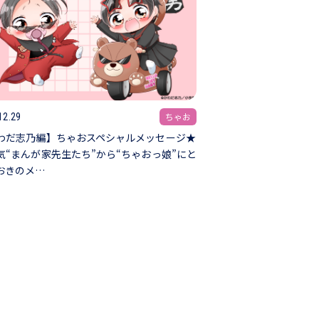
ちゃお
12.29
わだ志乃編】ちゃおスペシャルメッセージ★
気“まんが家先生たち”から“ちゃおっ娘”にと
おきのメ…