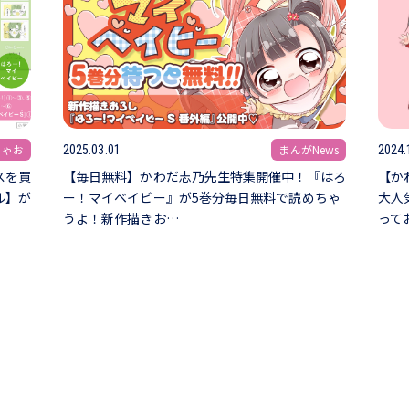
ちゃお
まんがNews
2025.03.01
2024.
スを買
【毎日無料】かわだ志乃先生特集開催中！『はろ
【か
ル】が
ー！マイベイビー』が5巻分毎日無料で読めちゃ
大人
うよ！新作描きお…
って