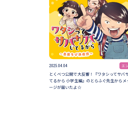
エ
2025.04.04
とくべつ公開で大反響！『ワタシってサバ
てるから 小学生編』のとらふぐ先生からメ
ージが届いたよ☆