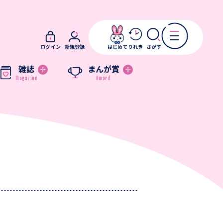
ログイン
新規登録
はじめて
りれき
さがす
雑誌
まんが賞