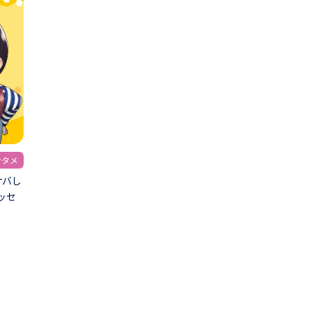
ンタメ
サバし
ッセ