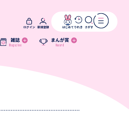
ログイン
新規登録
はじめて
りれき
さがす
雑誌
まんが賞