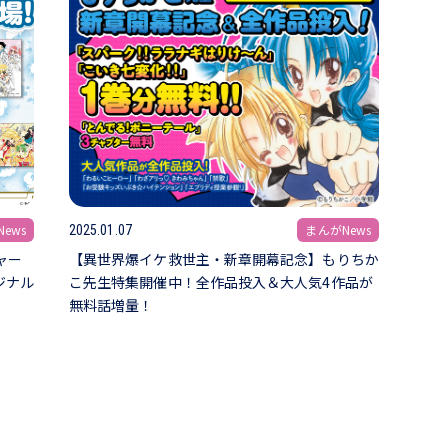
ews
まんがNews
2025.01.07
ャー
【異世界爆イケ救世主・新章開幕記念】もりちか
ジナル
こ先生特集開催中！全作品投入＆大人気4作品が
無料話増量！