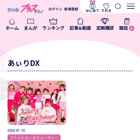
ログイン
新規登録
はじめて
りれき
ホーム
まんが
ランキング
記事&動画
定期購読
雑誌
あぃりDX
2026.01.10
ファッション＆ビューティー