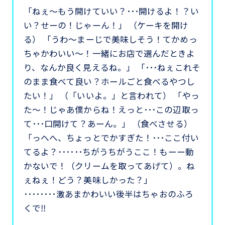
「ねぇ～もう開けていい？･･･開けるよ！？い
い？せーの！じゃーん！」 （ケーキを開け
る） 「うわ～まーじで美味しそう！てかめっ
ちゃかわいい～！一緒にお店で選んだときよ
り、なんか良く見えるね。」 「･･･ねぇこれそ
のまま食べて良い？ホールごと食べるやつし
たい！」 （「いいよ。」と言われて） 「やっ
た～！じゃあ僕からね！えっと･･･この辺取っ
て･･･口開けて？あーん。」 （食べさせる）
「っへへ、ちょっとでかすぎた！･･･ここ付い
てるよ？･･････ちがうちがうここ！もーー動
かないで！（クリームを取ってあげて）。ね
ぇねぇ！どう？美味しかった？」
････････激あまかわいい後半はちゃおのふろ
くで‼