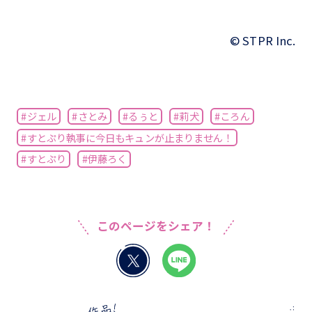
©︎ STPR Inc.
#ジェル
#さとみ
#るぅと
#莉犬
#ころん
#すとぷり執事に今日もキュンが止まりません！
#すとぷり
#伊藤ろく
このページをシェア！