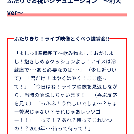
ふたりでお祝いシチュエーション ～莉犬
ver～
ふたりきり！ライブ映像とくべつ鑑賞会‼
「よしっ‼準備完了～飲み物よし！おかしよ
し！抱きしめるクッションよし！アイスは冷
蔵庫で･･･あと必要なのは･･･」 （少し近づい
て） 「君だけ！はやくはやく！ここ座っ
て！」 「今日はね！ライブ映像を見返しなが
ら、当時の解説しちゃいます！」 （喜ぶ反応
を見て） 「っふふ！うれしいでしょ～？ちょ
ー贅沢じゃない？それじゃあレッツゴ
ー！！」 「って！？あれ？待ってこれいつ
の！？2019年･･･待って待って！」