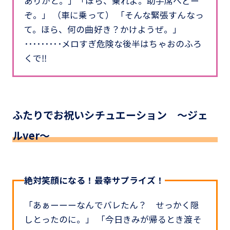
ありがと。」「ほら、乗れよ。助手席へどー
ぞ。」 （車に乗って） 「そんな緊張すんなっ
て。ほら、何の曲好き？かけようぜ。」
･････････メロすぎ危険な後半はちゃおのふろ
くで‼
ふたりでお祝いシチュエーション ～ジェ
ルver～
絶対笑顔になる！最幸サプライズ！
「あぁーーーなんでバレたん？ せっかく隠
しとったのに。」 「今日きみが帰るとき渡そ