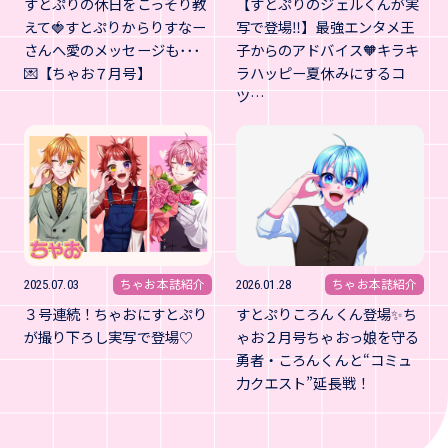
すとぷりの休日をこっそり教
【すとぷりのジェルくんが実
えて🍓すとぷりからりすなー
写で登場‼】最強エンタメ王
さんへ愛のメッセージも･･･
子からのアドバイス🧡キラキ
💌【ちゃお７月号】
ラハッピー夏休みにするコ
ツ…
ちゃお本誌紹介
ちゃお本誌紹介
2025.07.03
2026.01.28
３号連続！ちゃおにすとぷり
すとぷりころんくん登場✨ち
が撮り下ろし実写で登場♡
ゃお２月号ちゃおっ娘を守る
勇者・ころんくんと“コミュ
力クエスト”延長戦！