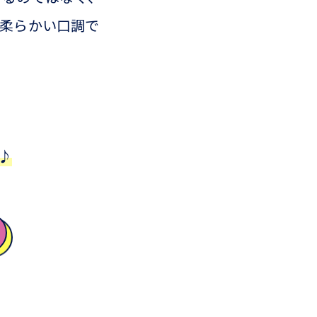
、柔らかい口調で
♪