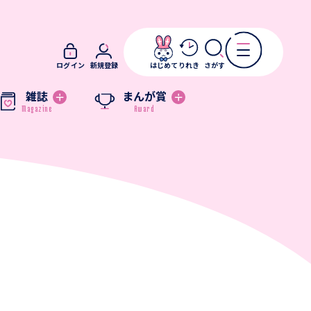
ログイン
新規登録
はじめて
りれき
さがす
雑誌
まんが賞