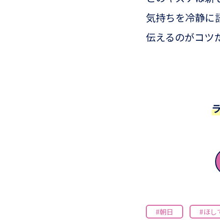
気持ちを冷静に
伝えるのがコ
#朝日
#ほし