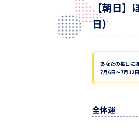
【朝日】ほ
日）
あなたの毎日に
7月6日～7月1
全体運