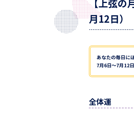
【上弦の
月12日）
あなたの毎日に
7月6日～7月1
全体運