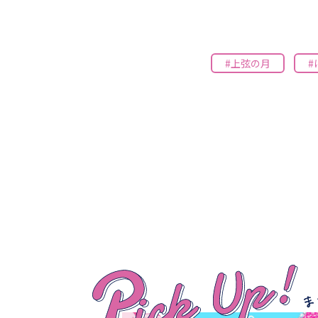
#上弦の月
#