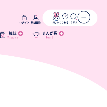
ログイン
新規登録
はじめて
りれき
さがす
雑誌
まんが賞