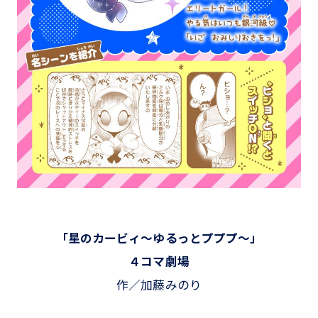
「星のカービィ～ゆるっとプププ～」
４コマ劇場
作／加藤みのり