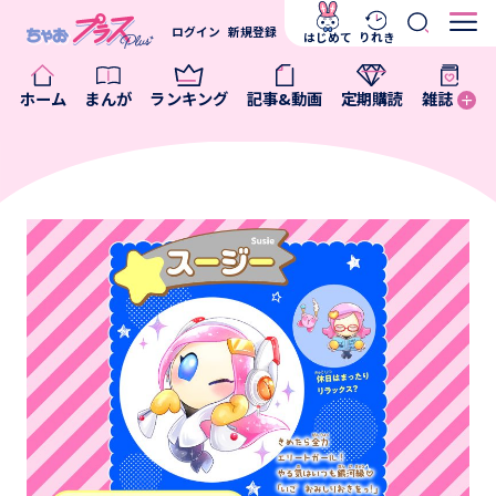
ログイン
新規登録
はじめて
りれき
ホーム
まんが
ランキング
記事&動画
定期購読
雑誌