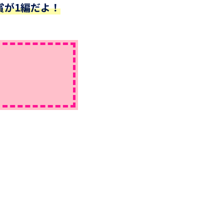
賞が1編だよ！