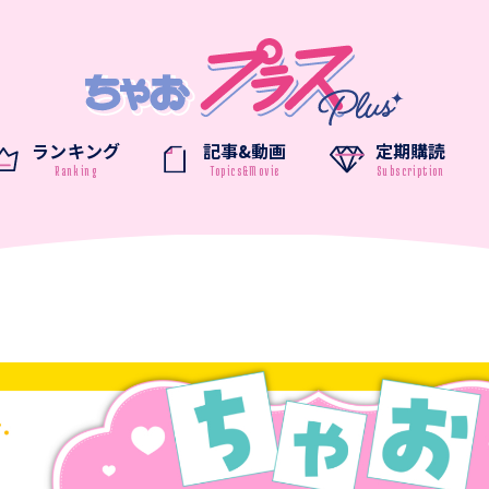
ランキング
記事&動画
定期購読