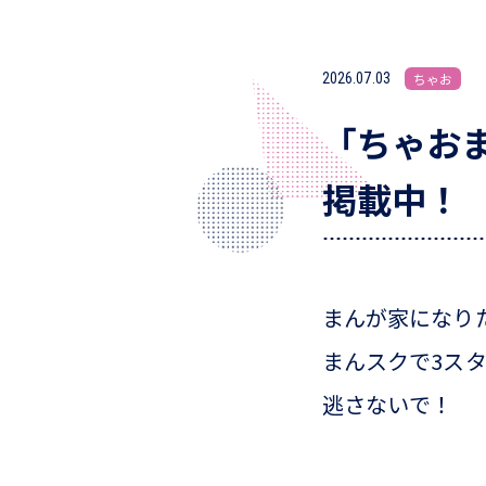
2026.07.03
ちゃお
「ちゃおま
掲載中！
まんが家になり
まんスクで3ス
逃さないで！