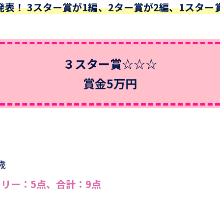
表！ 3スター賞が1編、2ター賞が2編、1スター
３スター賞☆☆☆
賞金5万円
』
歳
リー：5点、合計：9点