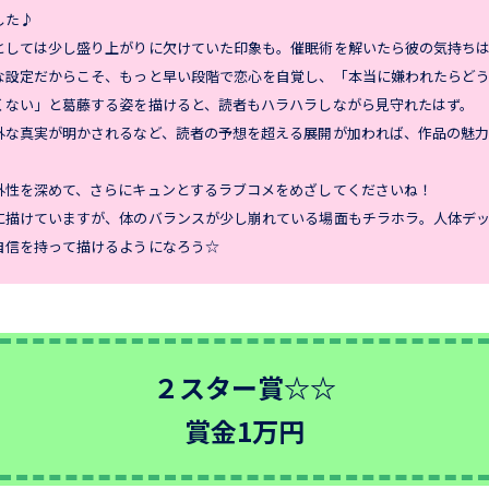
した♪
としては少し盛り上がりに欠けていた印象も。催眠術を解いたら彼の気持ち
な設定だからこそ、もっと早い段階で恋心を自覚し、「本当に嫌われたらど
くない」と葛藤する姿を描けると、読者もハラハラしながら見守れたはず。
外な真実が明かされるなど、読者の予想を超える展開が加われば、作品の魅
外性を深めて、さらにキュンとするラブコメをめざしてくださいね！
に描けていますが、体のバランスが少し崩れている場面もチラホラ。人体デ
自信を持って描けるようになろう☆
２スター賞☆☆
賞金1万円