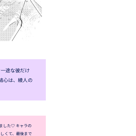
む一途な彼だけ
た結心は、綾人の
ました♡ キャラの
楽しくて、最後まで