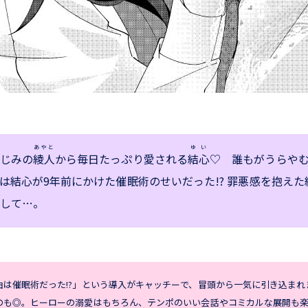
あやと
ゆい
じみの
綾人
から毎日たっぷり愛される
結心
♡ 誰もがうらや
は結心が9年前にかけた催眠術のせいだった!? 罪悪感を抱え
して…。
由は催眠術だった!?」という導入がキャッチーで、冒頭から一気に引き込まれ
のも◎。ヒーローの溺愛はもちろん、テンポのいい会話やコミカルな展開も