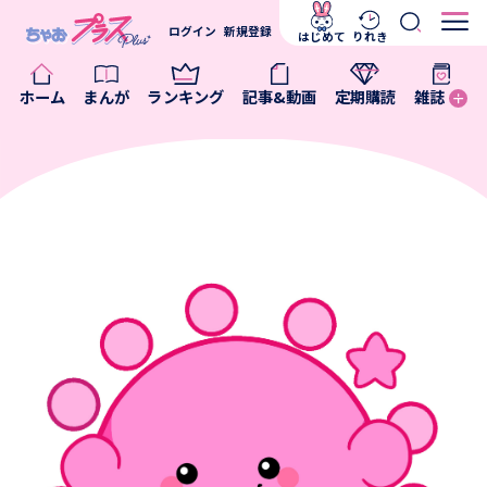
ログイン
新規登録
はじめて
りれき
ホーム
まんが
ランキング
記事&動画
定期購読
雑誌