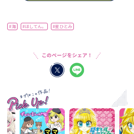
#海
#ほしてん。
#星ひとみ
このページをシェア！