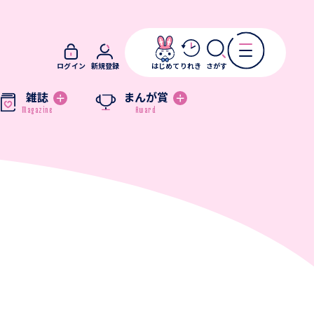
ログイン
新規登録
はじめて
りれき
さがす
雑誌
まんが賞