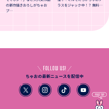
の新作描きおろしがちゃお
ラスをジャック中！？ 無料…
プ…
FOLLOW US!
ちゃおの最新ニュースを配信中