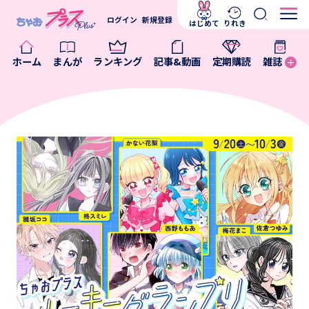
ログイン
新規登録
はじめて
りれき
ホーム
まんが
ランキング
記事&動画
定期購読
雑誌