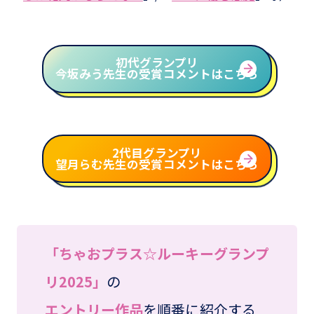
初代グランプリ
今坂みう先生の受賞コメントはこちら
2代目グランプリ
望月らむ先生の受賞コメントはこちら
「ちゃおプラス☆ルーキーグランプ
リ2025」
の
エントリー作品
を順番に紹介する