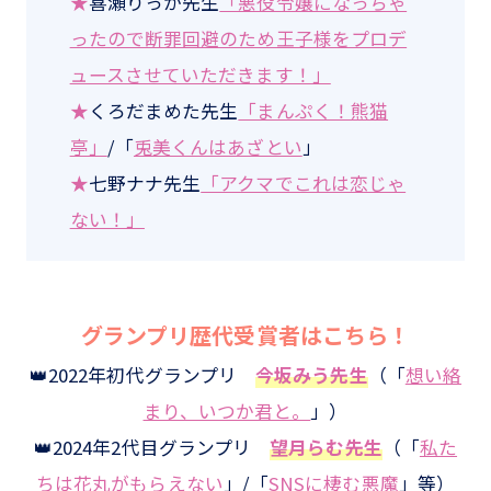
★
喜瀬りっか先生
「悪役令嬢になっちゃ
ったので断罪回避のため王子様をプロデ
ュースさせていただきます！」
★
くろだまめた先生
「まんぷく！熊猫
亭」
/「
兎美くんはあざとい
」
★
七野ナナ先生
「アクマでこれは恋じゃ
ない！」
グランプリ歴代受賞者はこちら！
👑2022年初代グランプリ
今坂みう先生
（「
想い絡
まり、いつか君と。
」）
👑2024年2代目グランプリ
望月らむ先生
（「
私た
ちは花丸がもらえない
」/「
SNSに棲む悪魔
」等）