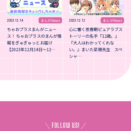
まんがNews
まんがNews
2023.12.14
2023.12.12
ちゃおプラスまんがニュー
心に響く思春期ピュアラブス
ス！ ちゃおプラスのまんが情
トーリーの名手『12歳。』
報をぎゅぎゅっとお届け
『大人はわかってくれな
【2023年12月14日～12…
い。』まいた菜穂先生 スペ
シャ…
FOLLOW US!