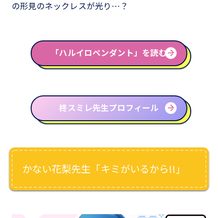
の形見のネックレスが光り…？
「ハルイロペンダント」を読む
柊スミレ先生プロフィール
かない花梨先生「キミがいるから!!」