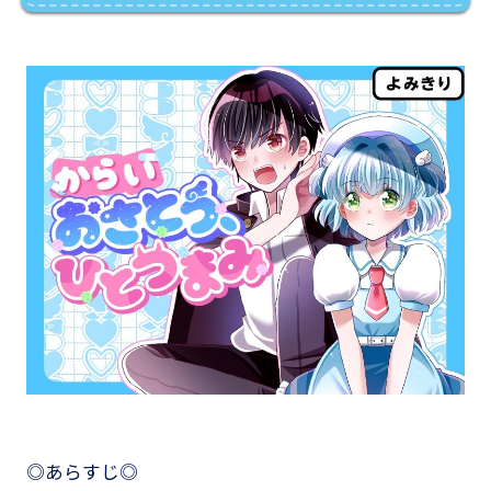
◎あらすじ◎