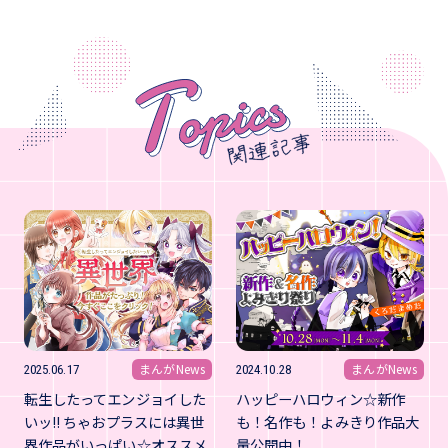
まんがNews
まんがNews
2025.06.17
2024.10.28
転生したってエンジョイした
ハッピーハロウィン☆新作
いッ!! ちゃおプラスには異世
も！名作も！よみきり作品大
界作品がいっぱい☆オススメ
量公開中！