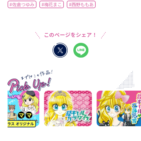
#佐倉つゆみ
#梅花まこ
#西野ももあ
このページをシェア！