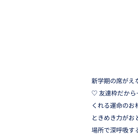
新学期の席がえ
♡ 友達枠だか
くれる運命のお
ときめき力がお
場所で深呼吸す