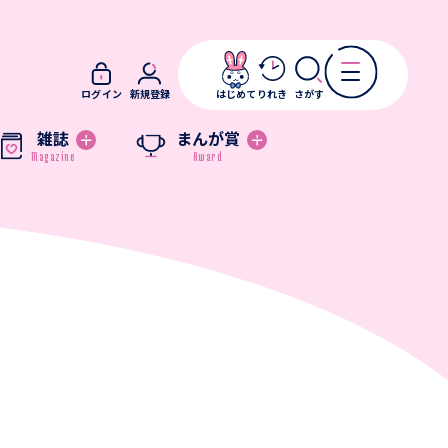
ログイン
新規登録
はじめて
りれき
さがす
雑誌
まんが賞