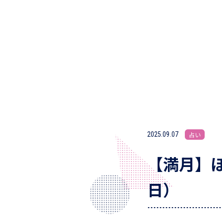
2025.09.07
占い
【満月】ほ
日）