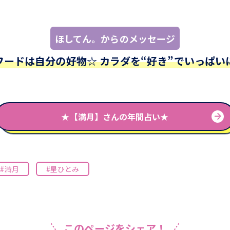
ほしてん。からのメッセージ
フードは自分の好物☆ カラダを“好き”でいっぱい
★【満月】さんの年間占い★
#満月
#星ひとみ
このページをシェア！