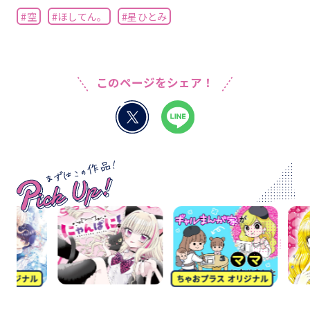
#空
#ほしてん。
#星ひとみ
このページをシェア！