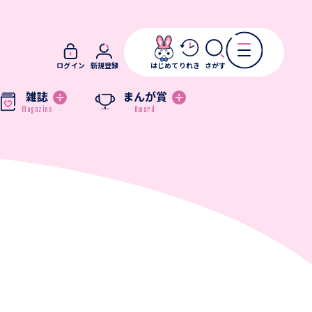
ログイン
新規登録
はじめて
りれき
さがす
雑誌
まんが賞