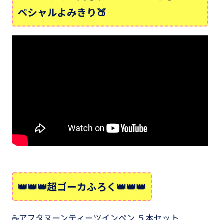
ペシャルよみきり🍑
👑👑👑超ゴーカふろく👑👑👑
☕アフタヌーンティーツインペン ５本セット