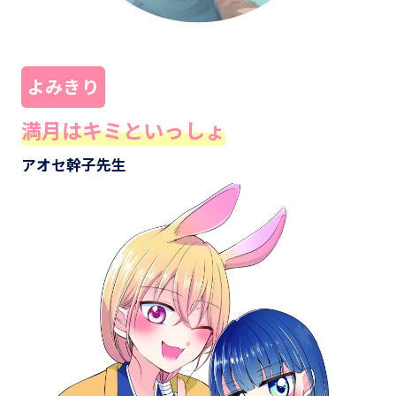
よみきり
満月はキミといっしょ
アオセ幹子先生