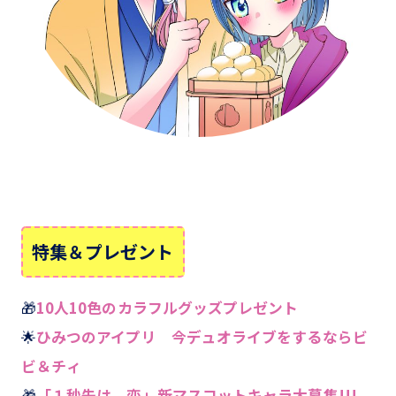
特集＆プレゼント
🎁
10人10色のカラフルグッズプレゼント
🌟
ひみつのアイプリ 今デュオライブをするならビ
ビ＆チィ
🎁
「１秒先は、恋」新マスコットキャラ大募集!!!