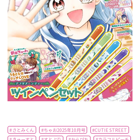
#さとみくん
#ちゃお2025年10月号
#CUTIE STREET
#きゅーすと
#すとぷり
#からぴち
#カラフルピーチ