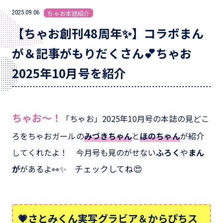
2025.09.06
ちゃお本誌紹介
【ちゃお創刊48周年✨】コラボまん
が＆記事がもりだくさん💕ちゃお
2025年10月号を紹介
ちゃお～！
「ちゃお」2025年10月号の本誌の見どこ
ろをちゃおガールの
みづきちゃん
と
ほのちゃん
が紹介
してくれたよ！ 今月号も見のがせない
ふろく
や
まん
が
があるよ👀✨
チェックしてね😍
💗さとみくん実写グラビア＆からぴちス