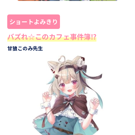
ショートよみきり
バズれ☆このカフェ事件簿⁉
甘狼このみ先生