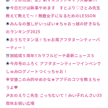
🍓
今日だけは執事やめます すとぷり♡さとみ先生
教えて教えて～！無敵女子になるためのLESSON
🌟
みんなの推しがいっぱい★ちゃおっ娘の好きなも
のランキング2025
🌟
おうちでヌン活！ちゃお風アフタヌーンティーパ
ーティー！
🍑
祝結成５周年‼カラフルピーチ最新ニュース５
🌟
今月号のふろく アフタヌーンティーツインペンで
しゅみログノートつくっちゃお！
🌟甘狼このみ的ゆめかな★アプデのコツを教えちゃ
うよ♥
🎉おのえりこ先生 こっちむいて！みい子れんさい35
周年お祝い広場