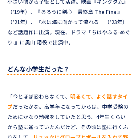
小さい頃から子役として活躍。映画『キングダム』
（‘19年）、『るろうに剣心 最終章 The Final』
（’21年）、『水は海に向かって流れる』（’23年）
など話題作に出演。現在、ドラマ『ちはやふる-めぐ
り-』に奥山 翔役で出演中。
――どんな小学生だった？
「今とほぼ変わらなくて、
明るくて、よく話すタイ
プ
だったかな。高学年になってからは、中学受験の
ためにかなり勉強をしていたと思う。4年生くらい
から塾に通っていたんだけど、その頃は塾に行くふ
りをして、
リュックにグローブとボールを入れて野