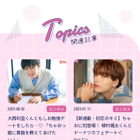
エンタメ
エンタメ
2025.08.02
2025.01.11
大西利空くんともしお勉強デ
【新連載・初恋のキミ】ちゃ
ートをしたら…♡ 「ちゃおっ
おに初登場！ 植村颯太くんと
娘に算数を教えてあげた
ドーナツカフェデート＜
い！」
Vol.1＞