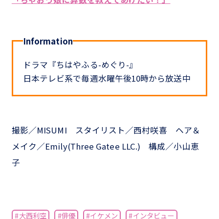
Information
ドラマ『ちはやふる-めぐり-』
日本テレビ系で毎週水曜午後10時から放送中
撮影／MISUMI スタイリスト／西村咲喜 ヘア＆
メイク／Emily(Three Gatee LLC.) 構成／小山恵
子
#大西利空
#俳優
#イケメン
#インタビュー