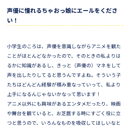
声優に憧れるちゃおっ娘にエールをくださ
い！
小学生のころは、声優を意識しながらアニメを観た
ことがほとんどなかったので、そのときの私よりは
るかに知識があるし、きっと（声優の）マネをして
声を出したりしてると思うんですよね。そういう子
たちはどんどん経験が積み重なっていって、私より
上手になるんじゃないかなって思います！
アニメ以外にも興味があるエンタメだったり、映画
や舞台を観ていると、お芝居する時にすごく役に立
つと思うので、いろんなものを吸収してほしいなと