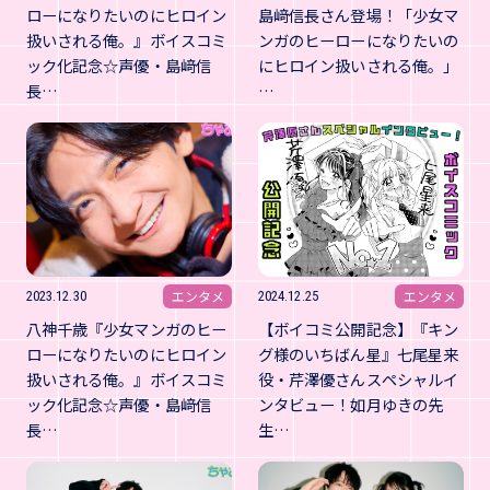
ローになりたいのにヒロイン
島﨑信長さん登場！「少女マ
扱いされる俺。』ボイスコミ
ンガのヒーローになりたいの
ック化記念☆声優・島﨑信
にヒロイン扱いされる俺。」
長…
…
エンタメ
エンタメ
2023.12.30
2024.12.25
八神千歳『少女マンガのヒー
【ボイコミ公開記念】『キン
ローになりたいのにヒロイン
グ様のいちばん星』七尾星来
扱いされる俺。』ボイスコミ
役・芹澤優さんスペシャルイ
ック化記念☆声優・島﨑信
ンタビュー！如月ゆきの先
長…
生…