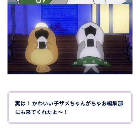
実は！ かわいい子ザメちゃんがちゃお編集部
にも来てくれたよ～！