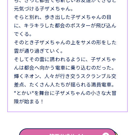
元気づける⼦ザメちゃん。
そらと別れ、歩き出した⼦ザメちゃんの目
に、キラキラした都会のポスターが⾶び込ん
でくる。
そのとき⼦ザメちゃんの上をサメの形をした
雲が通り過ぎていく。
そしてその雲に誘われるように、⼦ザメちゃ
んは都会へ向かう電車に乗り込むのだった。
輝くネオン、人々が⾏き交うスクランブル交
差点、たくさん人たちが揺られる満員電車。
“とかい“を舞台に⼦ザメちゃんの小さな大冒
険が始まる！