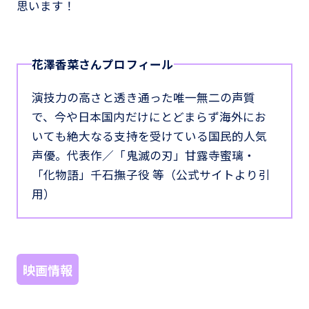
思います！
花澤香菜さんプロフィール
演技力の高さと透き通った唯一無二の声質
で、今や日本国内だけにとどまらず海外にお
いても絶大なる支持を受けている国民的人気
声優。代表作／「鬼滅の刃」甘露寺蜜璃・
「化物語」千石撫子役 等（公式サイトより引
用）
映画情報