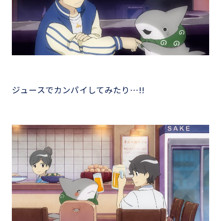
ジュースでカンパイしてみたり…!!