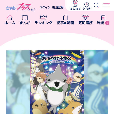
ログイン
新規登録
はじめて
りれき
ホーム
まんが
ランキング
記事&動画
定期購読
雑誌