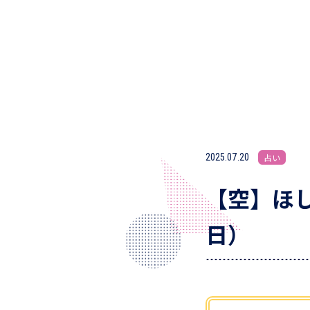
2025.07.20
占い
【空】ほし
日）