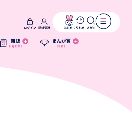
ログイン
新規登録
はじめて
りれき
さがす
雑誌
まんが賞