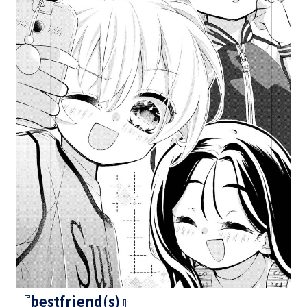
『bestfriend(s)』