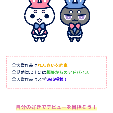
◎大賞作品は
れんさいを約束
◎奨励賞以上には
編集からのアドバイス
◎入賞作品は必ず
web掲載！
自分の好きでデビューを目指そう！