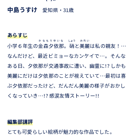
中島うすけ
愛知県・31歳
あらすじ
かなもりゆいな
しょう
みれい
小学６年生の
金森夕依那
。
硝
と
美麗
は私の親友！…
なんだけど、最近ビミョーなカンケイで…。そんな
ある日、夕依那が交通事故に遭い、幽霊に!? しかも
美麗にだけは夕依那のことが視えていて…最初は喜
ぶ夕依那だったけど、だんだん美麗の様子がおかし
くなっていき…!? 感涙友情ストーリー!!
編集部講評
とても可愛らしい絵柄が魅力的な作品でした。