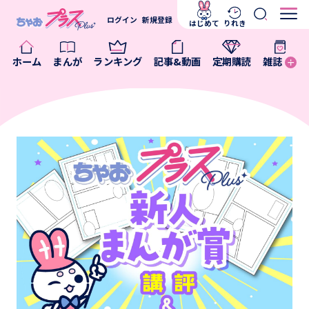
ログイン
新規登録
はじめて
りれき
ホーム
まんが
ランキング
記事&動画
定期購読
雑誌