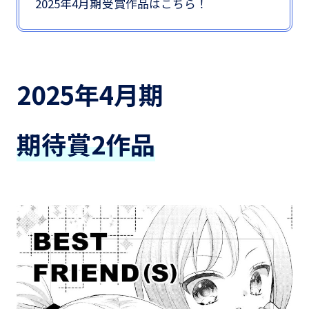
2025年4月期受賞作品はこちら！
2025年4月期
期待賞2作品