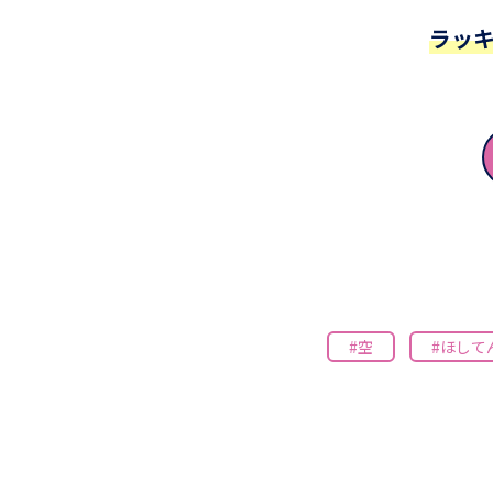
ラッ
#空
#ほして