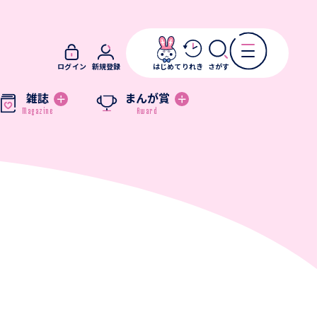
ログイン
新規登録
はじめて
りれき
さがす
雑誌
まんが賞