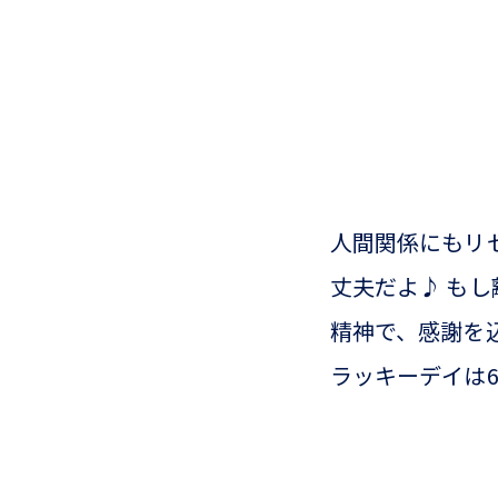
人間関係にもリ
丈夫だよ♪ も
精神で、感謝を
ラッキーデイは