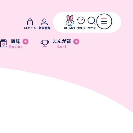
ログイン
新規登録
はじめて
りれき
さがす
雑誌
まんが賞