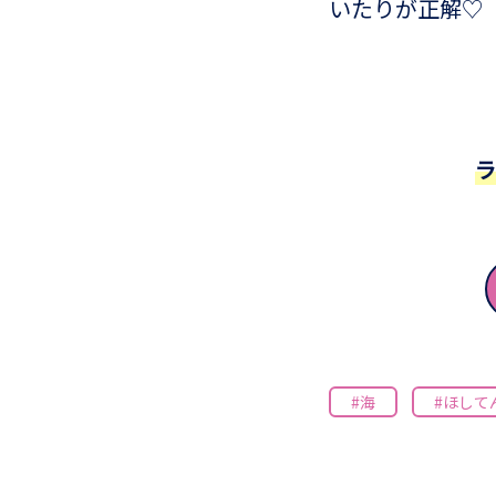
いたりが正解♡
#海
#ほして