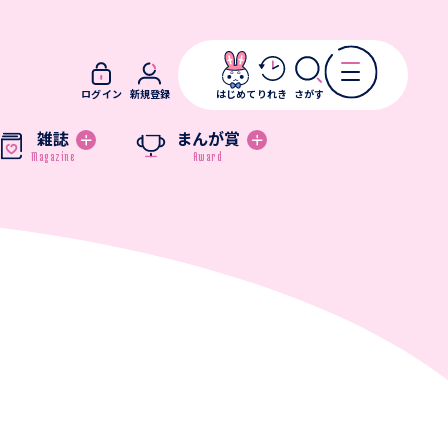
ログイン
新規登録
はじめて
りれき
さがす
雑誌
まんが賞