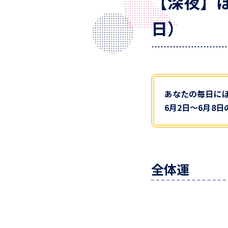
【深夜】ほ
日）
あなたの毎日に
6月2日～6月8
全体運