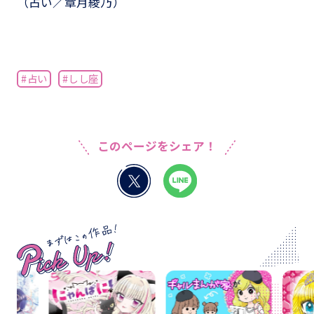
（占い／章月綾乃）
#占い
#しし座
このページをシェア！