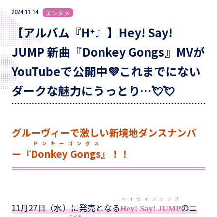
2024.11.14
エンタメ
【アルバム『H⁺』】Hey! Say!
JUMP 新曲『Donkey Gongs』MVが
YouTubeで公開中💜これまでにない
ダークな魅力にうっとり…💘💘
グルーヴィーで激しい新境地ダンスナンバ
ドンキーゴングス
ー『
Donkey Gongs
』！！
ヘイセイジャンプ
11月27日（水）に発売となる
のニ
Hey! Say! JUMP
エイチ