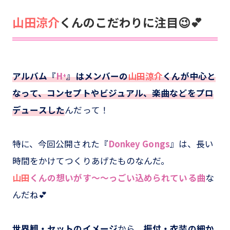
山田涼介
くんのこだわりに注目😉💕
アルバム『
H⁺
』はメンバーの
山田涼介
くんが中心と
なって、コンセプトやビジュアル、楽曲などをプロ
デュースした
んだって！
特に、今回公開された『
Donkey Gongs
』は、長い
時間をかけてつくりあげたものなんだ。
山田
くんの想いがす～～っごい込められている曲
な
んだね💕
世界観・セットのイメージ
から、
振付・衣装の細か