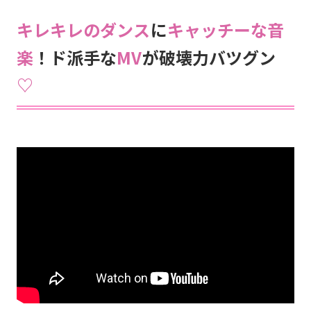
キレキレのダンス
に
キャッチーな音
楽
！ド派手な
MV
が破壊力バツグン
♡