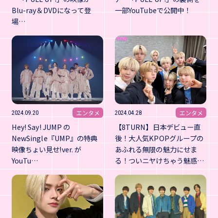
Blu-ray＆DVDになって登
一部YouTubeで公開中！
場…
エンタメ
エンタメ
2024.09.20
2024.04.28
Hey! Say! JUMP の
【8TURN】日本デビュー直
NewSingle『UMP』の特典
後！大人気KPOPグループの
映像ちょい見せ!ver. が
あふれる無限の魅力にせま
YouTu…
る！ついニヤけちゃう魅惑…