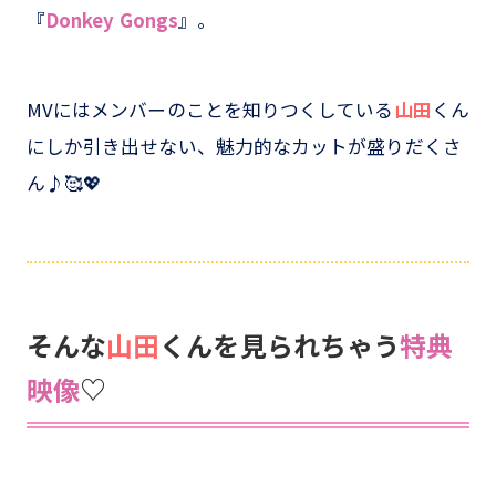
『
Donkey Gongs
』。
MVにはメンバーのことを知りつくしている
山田
くん
にしか引き出せない、魅力的なカットが盛りだくさ
ん♪🥰💖
そんな
山田
くんを見られちゃう
特典
映像
♡