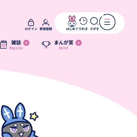
ログイン
新規登録
はじめて
りれき
さがす
雑誌
まんが賞