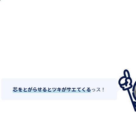
芯をとがらせるとツキがサエてくる
っス！