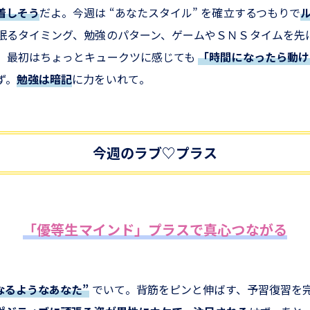
着しそう
だよ。今週は “あなたスタイル” を確立するつもりで
眠るタイミング、勉強のパターン、ゲームやＳＮＳタイムを先
。最初はちょっとキュークツに感じても
「時間になったら動け
ず。
勉強は暗記
に力をいれて。
今週のラブ♡プラス
「優等生マインド」プラスで真心つながる
なるようなあなた”
でいて。背筋をピンと伸ばす、予習復習を