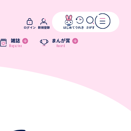
ログイン
新規登録
はじめて
りれき
さがす
雑誌
まんが賞