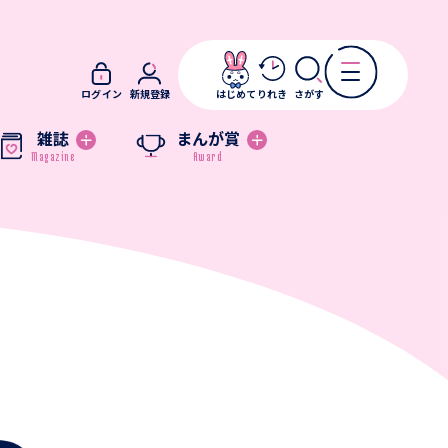
ログイン
新規登録
はじめて
りれき
さがす
雑誌
まんが賞