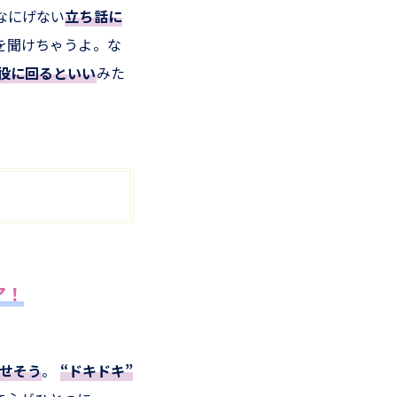
なにげない
立ち話に
を聞けちゃうよ。な
役に回るといい
みた
ア！
せそう
。
“ドキドキ”