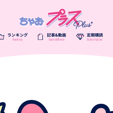
ランキング
記事&動画
定期購読