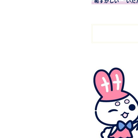
“恥ずかしい” “い