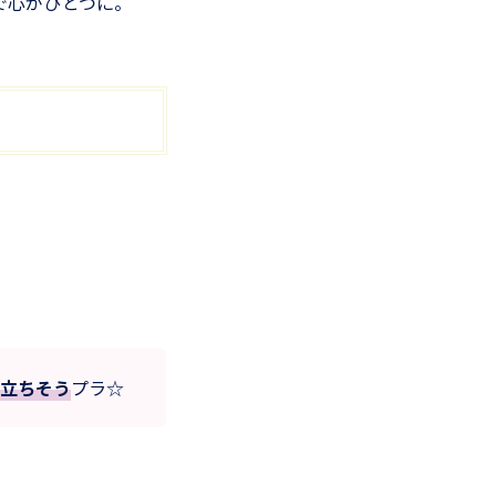
で心がひとつに。
立ちそう
プラ☆