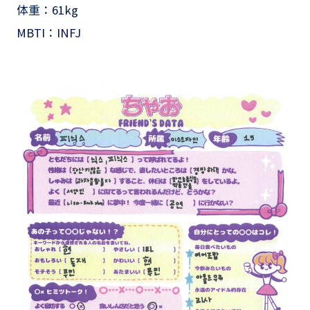
体重：61kg
MBTI：INFJ