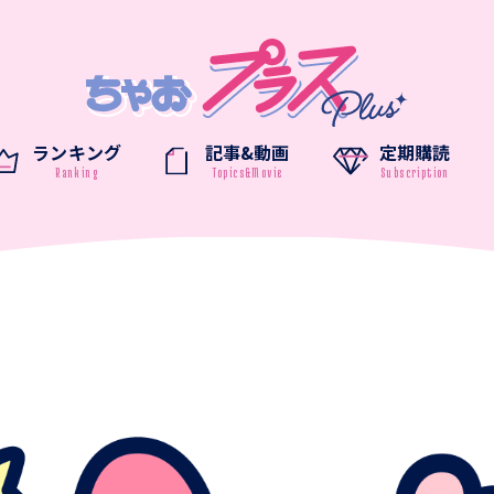
ランキング
記事&動画
定期購読