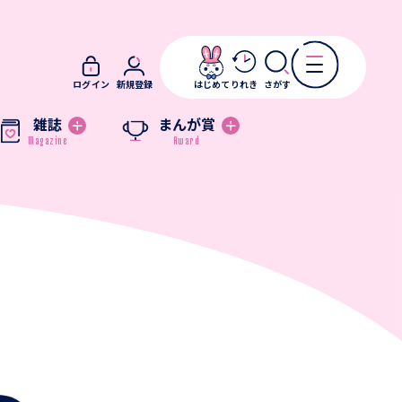
ログイン
新規登録
はじめて
りれき
さがす
雑誌
まんが賞