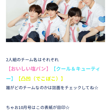
2人組のチーム名はそれぞれ
【おいしい塩パン】
【クール＆キューティ
ー】
【凸凹（でこぼこ）】
誰がどのチームなのかは誌面をチェックしてね☆
ちゃお10月号はこの表紙が目印☆