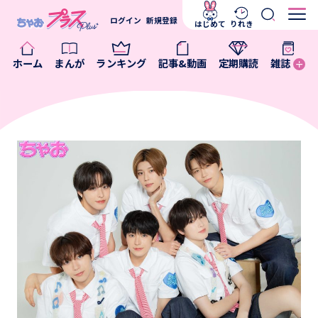
ログイン
新規登録
はじめて
りれき
ホーム
まんが
ランキング
記事&動画
定期購読
雑誌