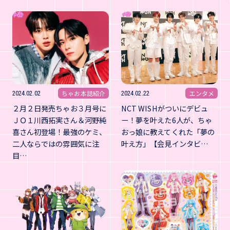
ちゃお本誌紹介
エンタメ
2024.02.02
2024.02.22
２月２日発売ちゃお３月号に
NCT WISHがついにデビュ
ＪＯ１川西拓実さん＆河野純
ー！夢を叶えた6人が、ちゃ
喜さん初登場！最強のケミ、
おっ娘に教えてくれた「夢の
二人ならではの雰囲気に注
叶え方」【会見インタビ…
目…